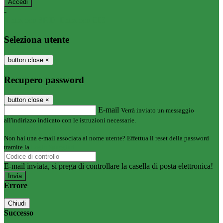
-
Entra con SPID
Entra con CIE
Seleziona utente
button close
×
Recupero password
button close
×
E-mail
Verrà inviato un messaggio
all'indirizzo indicato con le istruzioni necessarie.
Non hai una e-mail associata al nome utente? Effettua il reset della password
tramite la
Login Spaggiari
E-mail inviata, si prega di controllare la casella di posta elettronica!
Errore
Chiudi
Successo