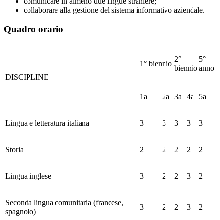
comunicare in almeno due lingue straniere;
collaborare alla gestione del sistema informativo aziendale.
Quadro orario
2°
5°
1° biennio
biennio
anno
DISCIPLINE
1
a
2
a
3
a
4
a
5
a
Lingua e letteratura italiana
3
3
3
3
3
Storia
2
2
2
2
2
Lingua inglese
3
2
2
3
2
Seconda lingua comunitaria (francese,
3
2
2
3
2
spagnolo)