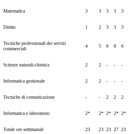
Matematica
3
3
3
3
3
Diritto
1
2
3
3
3
Tecniche professionali dei servizi
4
5
6
8
6
commerciali
Scienze naturali-chimica
2
2
-
-
-
Informatica gestionale
2
2
-
-
-
Tecniche di comunicazione
-
-
2
2
2
Informatica e laboratorio
2*
2*
2*
2*
2*
Totale ore settimanali
23
23
23
27
23