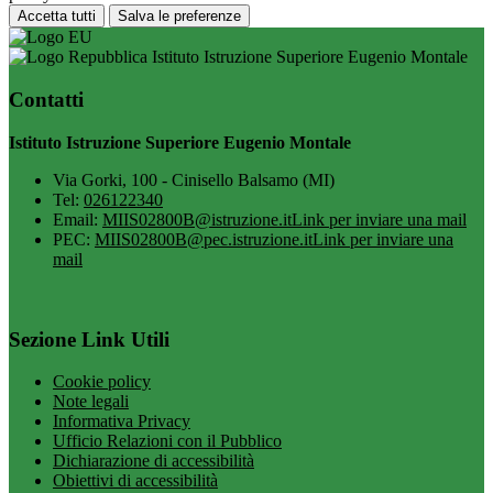
Accetta tutti
Salva le preferenze
Istituto Istruzione Superiore Eugenio Montale
Contatti
Istituto Istruzione Superiore Eugenio Montale
Via Gorki, 100 - Cinisello Balsamo (MI)
Tel:
026122340
Email:
MIIS02800B@istruzione.it
Link per inviare una mail
PEC:
MIIS02800B@pec.istruzione.it
Link per inviare una
mail
Sezione Link Utili
Cookie policy
Note legali
Informativa Privacy
Ufficio Relazioni con il Pubblico
Dichiarazione di accessibilità
Obiettivi di accessibilità