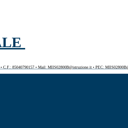
ALE
0 • C.F.: 85040790157 • Mail: MIIS02800B@istruzione.it • PEC: MIIS02800B@p