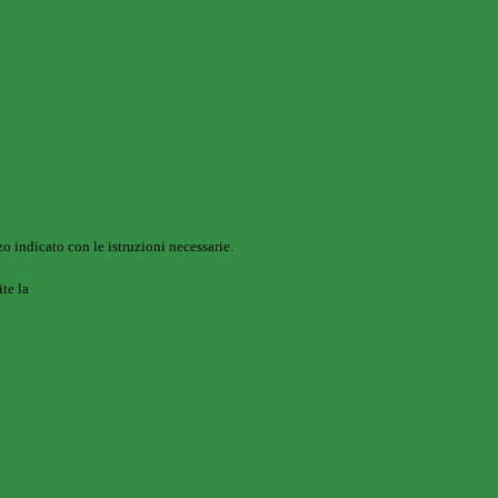
o indicato con le istruzioni necessarie.
ite la
Login Spaggiari