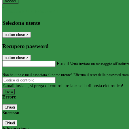
-
Entra con SPID
Entra con CIE
Seleziona utente
button close
×
Recupero password
button close
×
E-mail
Verrà inviato un messaggio all'indirizz
Non hai una e-mail associata al nome utente? Effettua il reset della password tram
E-mail inviata, si prega di controllare la casella di posta elettronica!
Errore
Chiudi
Successo
Chiudi
Informazione