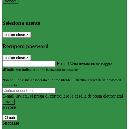
-
Entra con SPID
Entra con CIE
Seleziona utente
button close
×
Recupero password
button close
×
E-mail
Verrà inviato un messaggio
all'indirizzo indicato con le istruzioni necessarie.
Non hai una e-mail associata al nome utente? Effettua il reset della password
tramite la
Login Spaggiari
E-mail inviata, si prega di controllare la casella di posta elettronica!
Errore
Chiudi
Successo