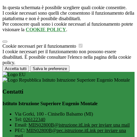
In questa schermata è possibile scegliere quali cookie consentire.
I cookie necessari sono quelli che consentono il funzionamento della
piattaforma e non è possibile disabilitarli.
Per conoscere quali sono i cookie necessari al funzionamento potete
visionare la
COOKIE POLICY
.
Cookie necessari per il funzionamento
I cookie necessari per il funzionamento non possono essere
disabilitati. È possibile consultare l'elenco nella pagina della cookie
policy.
Accetta tutti
Salva le preferenze
Istituto Istruzione Superiore Eugenio Montale
Contatti
Istituto Istruzione Superiore Eugenio Montale
Via Gorki, 100 - Cinisello Balsamo (MI)
Tel:
026122340
Email:
MIIS02800B@istruzione.it
Link per inviare una mail
PEC:
MIIS02800B@pec.istruzione.it
Link per inviare una
mail