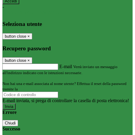
-
Entra con SPID
Entra con CIE
Seleziona utente
button close
×
Recupero password
button close
×
E-mail
Verrà inviato un messaggio
all'indirizzo indicato con le istruzioni necessarie.
Non hai una e-mail associata al nome utente? Effettua il reset della password
tramite la
Login Spaggiari
E-mail inviata, si prega di controllare la casella di posta elettronica!
Errore
Chiudi
Successo