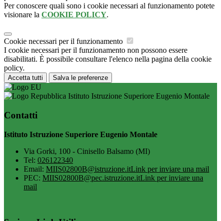
Per conoscere quali sono i cookie necessari al funzionamento potete
visionare la
COOKIE POLICY
.
Cookie necessari per il funzionamento
I cookie necessari per il funzionamento non possono essere
disabilitati. È possibile consultare l'elenco nella pagina della cookie
policy.
Accetta tutti
Salva le preferenze
Istituto Istruzione Superiore Eugenio Montale
Contatti
Istituto Istruzione Superiore Eugenio Montale
Via Gorki, 100 - Cinisello Balsamo (MI)
Tel:
026122340
Email:
MIIS02800B@istruzione.it
Link per inviare una mail
PEC:
MIIS02800B@pec.istruzione.it
Link per inviare una
mail