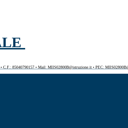
ALE
0 • C.F.: 85040790157 • Mail: MIIS02800B@istruzione.it • PEC: MIIS02800B@p