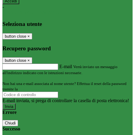
-
Entra con SPID
Entra con CIE
Seleziona utente
button close
×
Recupero password
button close
×
E-mail
Verrà inviato un messaggio
all'indirizzo indicato con le istruzioni necessarie.
Non hai una e-mail associata al nome utente? Effettua il reset della password
tramite la
Login Spaggiari
E-mail inviata, si prega di controllare la casella di posta elettronica!
Errore
Chiudi
Successo