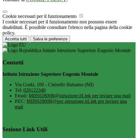
Cookie necessari per il funzionamento
I cookie necessari per il funzionamento non possono essere
disabilitati. È possibile consultare l'elenco nella pagina della cookie
policy.
Accetta tutti
Salva le preferenze
Istituto Istruzione Superiore Eugenio Montale
Contatti
Istituto Istruzione Superiore Eugenio Montale
Via Gorki, 100 - Cinisello Balsamo (MI)
Tel:
026122340
Email:
MIIS02800B@istruzione.it
Link per inviare una mail
PEC:
MIIS02800B@pec.istruzione.it
Link per inviare una
mail
Sezione Link Utili