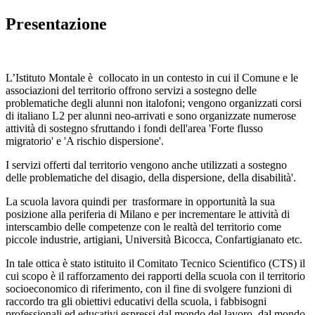
Presentazione
L’Istituto Montale
è collocato in un contesto in cui il Comune e le
associazioni del territorio offrono servizi a sostegno delle
problematiche degli alunni non italofoni; vengono organizzati corsi
di italiano L2 per alunni neo-arrivati e sono organizzate numerose
attività di sostegno sfruttando i fondi dell'area 'Forte flusso
migratorio' e 'A rischio dispersione'.
I servizi offerti dal territorio vengono anche utilizzati a sostegno
delle problematiche del disagio, della dispersione, della disabilità'.
La scuola lavora quindi per trasformare in opportunità la sua
posizione alla periferia di Milano e per incrementare le attività di
interscambio delle competenze con le realtà del territorio come
piccole industrie, artigiani, Università Bicocca, Confartigianato etc.
In tale ottica è stato istituito il Comitato Tecnico Scientifico (CTS) il
cui scopo è il rafforzamento dei rapporti della scuola con il territorio
socioeconomico di riferimento, con il fine di svolgere funzioni di
raccordo tra gli obiettivi educativi della scuola, i fabbisogni
professionali ed educativi espressi dal mondo del lavoro, dal mondo