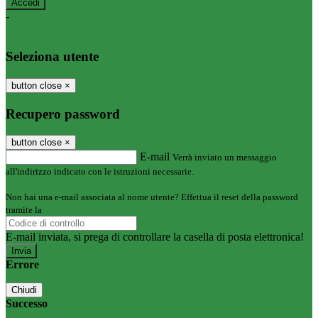
-
Entra con SPID
Entra con CIE
Seleziona utente
button close
×
Recupero password
button close
×
E-mail
Verrà inviato un messaggio
all'indirizzo indicato con le istruzioni necessarie.
Non hai una e-mail associata al nome utente? Effettua il reset della password
tramite la
Login Spaggiari
E-mail inviata, si prega di controllare la casella di posta elettronica!
Errore
Chiudi
Successo