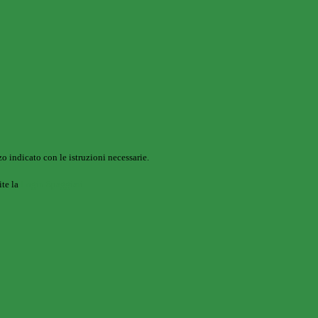
o indicato con le istruzioni necessarie.
ite la
Login Spaggiari