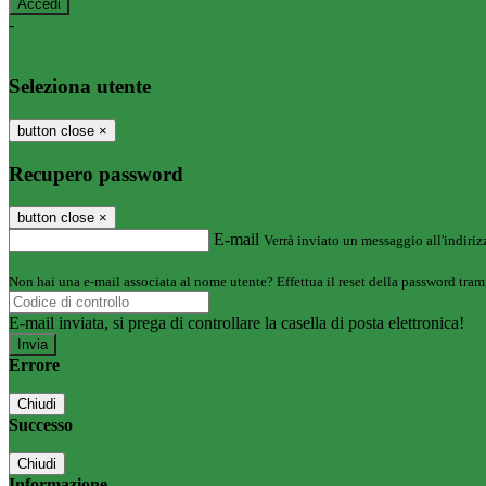
-
Entra con SPID
Entra con CIE
Seleziona utente
button close
×
Recupero password
button close
×
E-mail
Verrà inviato un messaggio all'indirizz
Non hai una e-mail associata al nome utente? Effettua il reset della password tram
E-mail inviata, si prega di controllare la casella di posta elettronica!
Errore
Chiudi
Successo
Chiudi
Informazione