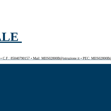
ALE
0 • C.F.: 85040790157 • Mail: MIIS02800B@istruzione.it • PEC: MIIS02800B@p