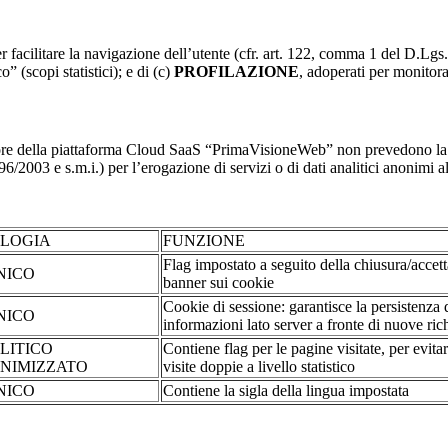
r facilitare la navigazione dell’utente (cfr. art. 122, comma 1 del D.Lgs
o” (scopi statistici); e di (c)
PROFILAZIONE
, adoperati per monitor
re della piattaforma Cloud SaaS “PrimaVisioneWeb” non prevedono la regi
2003 e s.m.i.) per l’erogazione di servizi o di dati analitici anonimi al 
OLOGIA
FUNZIONE
Flag impostato a seguito della chiusura/accet
NICO
banner sui cookie
Cookie di sessione: garantisce la persistenza 
NICO
informazioni lato server a fronte di nuove rich
LITICO
Contiene flag per le pagine visitate, per evita
NIMIZZATO
visite doppie a livello statistico
NICO
Contiene la sigla della lingua impostata