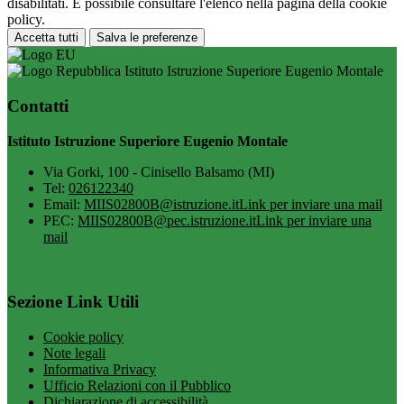
disabilitati. È possibile consultare l'elenco nella pagina della cookie
policy.
Accetta tutti
Salva le preferenze
Istituto Istruzione Superiore Eugenio Montale
Contatti
Istituto Istruzione Superiore Eugenio Montale
Via Gorki, 100 - Cinisello Balsamo (MI)
Tel:
026122340
Email:
MIIS02800B@istruzione.it
Link per inviare una mail
PEC:
MIIS02800B@pec.istruzione.it
Link per inviare una
mail
Sezione Link Utili
Cookie policy
Note legali
Informativa Privacy
Ufficio Relazioni con il Pubblico
Dichiarazione di accessibilità