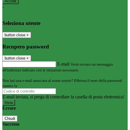
-
Entra con SPID
Entra con CIE
Seleziona utente
button close
×
Recupero password
button close
×
E-mail
Verrà inviato un messaggio
all'indirizzo indicato con le istruzioni necessarie.
Non hai una e-mail associata al nome utente? Effettua il reset della password
tramite la
Login Spaggiari
E-mail inviata, si prega di controllare la casella di posta elettronica!
Errore
Chiudi
Successo