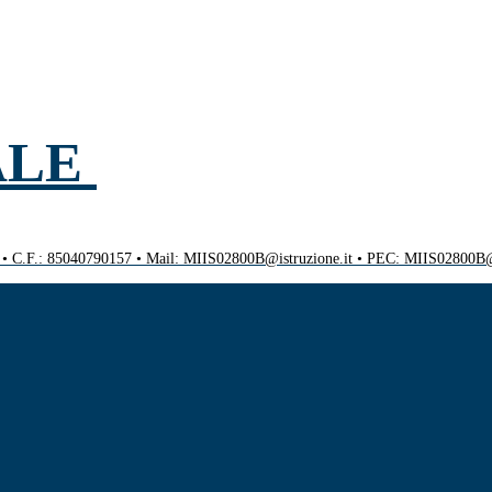
ALE
0 • C.F.: 85040790157 • Mail: MIIS02800B@istruzione.it • PEC: MIIS02800B@p