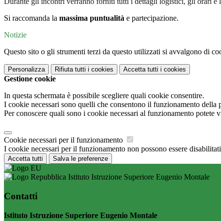
Durante gli incontri verranno forniti tutti i dettagli logistici, gli orari e
Si raccomanda la
massima puntualità
e partecipazione.
Notizie
Questo sito o gli strumenti terzi da questo utilizzati si avvalgono di coo
Personalizza
Rifiuta tutti
i cookies
Accetta tutti
i cookies
Gestione cookie
In questa schermata è possibile scegliere quali cookie consentire.
I cookie necessari sono quelli che consentono il funzionamento della pi
Per conoscere quali sono i cookie necessari al funzionamento potete v
Cookie necessari per il funzionamento
I cookie necessari per il funzionamento non possono essere disabilitati.
Accetta tutti
Salva le preferenze
Istituto Istruzione Superiore Eugenio Montale
Contatti
Istituto Istruzione Superiore Eugenio Montale