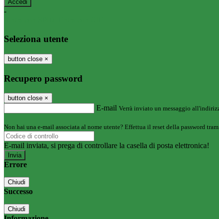
-
Entra con SPID
Entra con CIE
Seleziona utente
button close
×
Recupero password
button close
×
E-mail
Verrà inviato un messaggio all'indirizz
Non hai una e-mail associata al nome utente? Effettua il reset della password tram
E-mail inviata, si prega di controllare la casella di posta elettronica!
Errore
Chiudi
Successo
Chiudi
Informazione