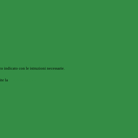
o indicato con le istruzioni necessarie.
ite la
Login Spaggiari