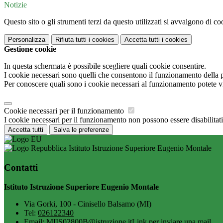
Notizie
Questo sito o gli strumenti terzi da questo utilizzati si avvalgono di coo
Personalizza
Rifiuta tutti
i cookies
Accetta tutti
i cookies
Gestione cookie
In questa schermata è possibile scegliere quali cookie consentire.
I cookie necessari sono quelli che consentono il funzionamento della pi
Per conoscere quali sono i cookie necessari al funzionamento potete v
Cookie necessari per il funzionamento
I cookie necessari per il funzionamento non possono essere disabilitati.
Accetta tutti
Salva le preferenze
Istituto Istruzione Superiore Eugenio Montale
Contatti
Istituto Istruzione Superiore Eugenio Montale
Via Gorki, 100 - Cinisello Balsamo (MI)
Tel:
026122340
Email:
MIIS02800B@istruzione.it
Link per inviare una mail