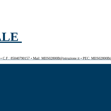
ALE
0 • C.F.: 85040790157 • Mail: MIIS02800B@istruzione.it • PEC: MIIS02800B@p