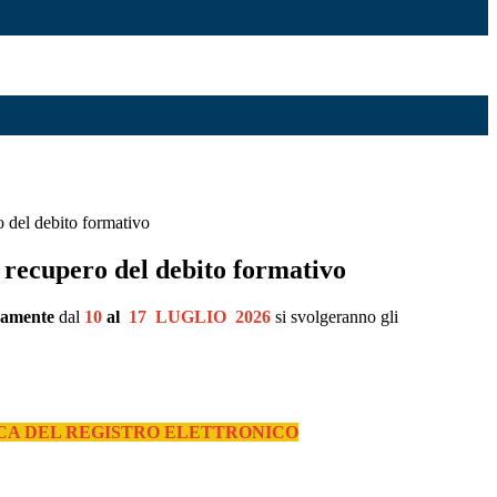
o del debito formativo
 recupero del debito formativo
camente
dal
10
al
17
LUGLIO
2026
si
svolgeranno
gli
ECA DEL REGISTRO ELETTRONICO