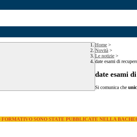
Home
>
Novità
>
Le notizie
>
date esami di recuper
date esami di
Si comunica che
uni
TO FORMATIVO SONO STATE PUBBLICATE NELLA BACH