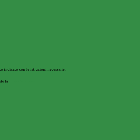
o indicato con le istruzioni necessarie.
ite la
Login Spaggiari