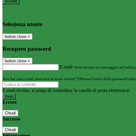
-
Entra con SPID
Entra con CIE
Seleziona utente
button close
×
Recupero password
button close
×
E-mail
Verrà inviato un messaggio all'indirizz
Non hai una e-mail associata al nome utente? Effettua il reset della password tram
E-mail inviata, si prega di controllare la casella di posta elettronica!
Errore
Chiudi
Successo
Chiudi
Informazione