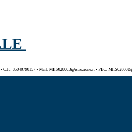
ALE
0 • C.F.: 85040790157 • Mail: MIIS02800B@istruzione.it • PEC: MIIS02800B@p