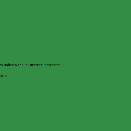
o indicato con le istruzioni necessarie.
ite la
Login Spaggiari