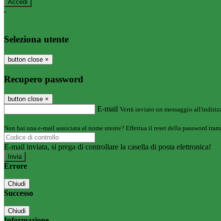
-
Entra con SPID
Entra con CIE
Seleziona utente
button close
×
Recupero password
button close
×
E-mail
Verrà inviato un messaggio all'indirizz
Non hai una e-mail associata al nome utente? Effettua il reset della password tram
E-mail inviata, si prega di controllare la casella di posta elettronica!
Errore
Chiudi
Successo
Chiudi
Informazione