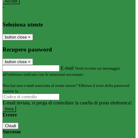
-
Entra con SPID
Entra con CIE
Seleziona utente
button close
×
Recupero password
button close
×
E-mail
Verrà inviato un messaggio
all'indirizzo indicato con le istruzioni necessarie.
Non hai una e-mail associata al nome utente? Effettua il reset della password
tramite la
Login Spaggiari
E-mail inviata, si prega di controllare la casella di posta elettronica!
Errore
Chiudi
Successo