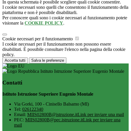
In questa schermata è possibile scegliere quali cookie consentire.
I cookie necessari sono quelli che consentono il funzionamento della
piattaforma e non è possibile disabilitarli.
Per conoscere quali sono i cookie necessari al funzionamento potete
visionare la
COOKIE POLICY
.
Cookie necessari per il funzionamento
I cookie necessari per il funzionamento non possono essere
disabilitati. È possibile consultare l'elenco nella pagina della cookie
policy.
Accetta tutti
Salva le preferenze
Istituto Istruzione Superiore Eugenio Montale
Contatti
Istituto Istruzione Superiore Eugenio Montale
Via Gorki, 100 - Cinisello Balsamo (MI)
Tel:
026122340
Email:
MIIS02800B@istruzione.it
Link per inviare una mail
PEC:
MIIS02800B@pec.istruzione.it
Link per inviare una
mail