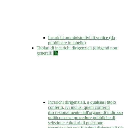
Incarichi amministrativi di vertice (da
pubblicare in tabelle)
Titolari di incarichi dirigenziali (dirigenti non
generali)
17
Incarichi dirigenziali, a qualsiasi titolo
conferiti, ivi inclusi quelli conferiti
discrezionalmente dall'organo di indirizzo
politico senza procedure pubbliche di
selezione e titolari di posizione
organizzativa con funzioni dirigenziali (da