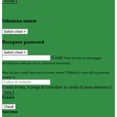
-
Entra con SPID
Entra con CIE
Seleziona utente
button close
×
Recupero password
button close
×
E-mail
Verrà inviato un messaggio
all'indirizzo indicato con le istruzioni necessarie.
Non hai una e-mail associata al nome utente? Effettua il reset della password
tramite la
Login Spaggiari
E-mail inviata, si prega di controllare la casella di posta elettronica!
Errore
Chiudi
Successo