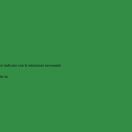
o indicato con le istruzioni necessarie.
ite la
Login Spaggiari