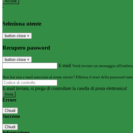
-
Entra con SPID
Entra con CIE
Seleziona utente
button close
×
Recupero password
button close
×
E-mail
Verrà inviato un messaggio all'indirizz
Non hai una e-mail associata al nome utente? Effettua il reset della password tram
E-mail inviata, si prega di controllare la casella di posta elettronica!
Errore
Chiudi
Successo
Chiudi
Informazione