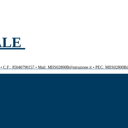
ALE
0 • C.F.: 85040790157 • Mail: MIIS02800B@istruzione.it • PEC: MIIS02800B@p