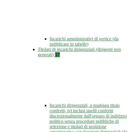
Incarichi amministrativi di vertice (da
pubblicare in tabelle)
Titolari di incarichi dirigenziali (dirigenti non
generali)
17
Incarichi dirigenziali, a qualsiasi titolo
conferiti, ivi inclusi quelli conferiti
discrezionalmente dall'organo di indirizzo
politico senza procedure pubbliche di
selezione e titolari di posizione
organizzativa con funzioni dirigenziali (da