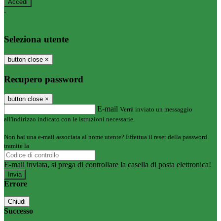
-
Entra con SPID
Entra con CIE
Seleziona utente
button close
×
Recupero password
button close
×
E-mail
Verrà inviato un messaggio
all'indirizzo indicato con le istruzioni necessarie.
Non hai una e-mail associata al nome utente? Effettua il reset della password
tramite la
Login Spaggiari
E-mail inviata, si prega di controllare la casella di posta elettronica!
Errore
Chiudi
Successo