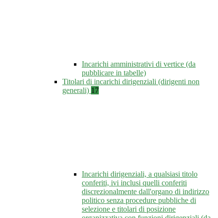
Incarichi amministrativi di vertice (da
pubblicare in tabelle)
Titolari di incarichi dirigenziali (dirigenti non
generali)
17
Incarichi dirigenziali, a qualsiasi titolo
conferiti, ivi inclusi quelli conferiti
discrezionalmente dall'organo di indirizzo
politico senza procedure pubbliche di
selezione e titolari di posizione
organizzativa con funzioni dirigenziali (da