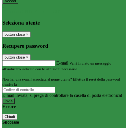
-
Entra con SPID
Entra con CIE
Seleziona utente
button close
×
Recupero password
button close
×
E-mail
Verrà inviato un messaggio
all'indirizzo indicato con le istruzioni necessarie.
Non hai una e-mail associata al nome utente? Effettua il reset della password
tramite la
Login Spaggiari
E-mail inviata, si prega di controllare la casella di posta elettronica!
Errore
Chiudi
Successo