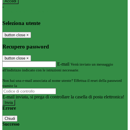
-
Entra con SPID
Entra con CIE
Seleziona utente
button close
×
Recupero password
button close
×
E-mail
Verrà inviato un messaggio
all'indirizzo indicato con le istruzioni necessarie.
Non hai una e-mail associata al nome utente? Effettua il reset della password
tramite la
Login Spaggiari
E-mail inviata, si prega di controllare la casella di posta elettronica!
Errore
Chiudi
Successo