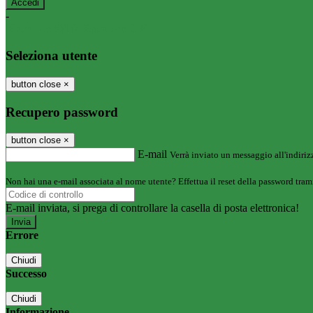
-
Entra con SPID
Entra con CIE
Seleziona utente
button close
×
Recupero password
button close
×
E-mail
Verrà inviato un messaggio all'indirizz
Non hai una e-mail associata al nome utente? Effettua il reset della password tram
E-mail inviata, si prega di controllare la casella di posta elettronica!
Errore
Chiudi
Successo
Chiudi
Informazione