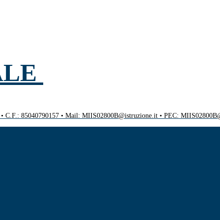
ALE
0 • C.F.: 85040790157 • Mail: MIIS02800B@istruzione.it • PEC: MIIS02800B@p