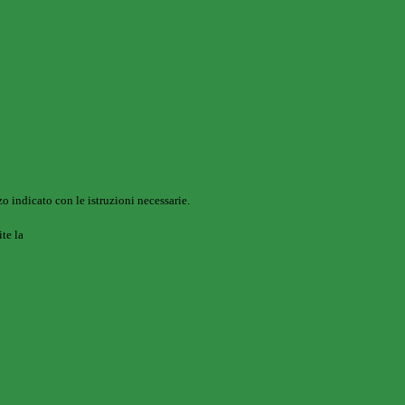
o indicato con le istruzioni necessarie.
ite la
Login Spaggiari