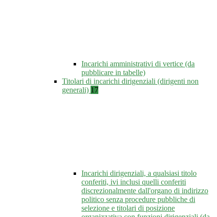
Incarichi amministrativi di vertice (da
pubblicare in tabelle)
Titolari di incarichi dirigenziali (dirigenti non
generali)
17
Incarichi dirigenziali, a qualsiasi titolo
conferiti, ivi inclusi quelli conferiti
discrezionalmente dall'organo di indirizzo
politico senza procedure pubbliche di
selezione e titolari di posizione
organizzativa con funzioni dirigenziali (da