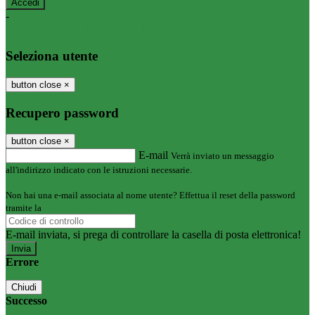
-
Entra con SPID
Entra con CIE
Seleziona utente
button close
×
Recupero password
button close
×
E-mail
Verrà inviato un messaggio
all'indirizzo indicato con le istruzioni necessarie.
Non hai una e-mail associata al nome utente? Effettua il reset della password
tramite la
Login Spaggiari
E-mail inviata, si prega di controllare la casella di posta elettronica!
Errore
Chiudi
Successo