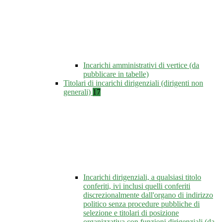
Incarichi amministrativi di vertice (da
pubblicare in tabelle)
Titolari di incarichi dirigenziali (dirigenti non
generali)
17
Incarichi dirigenziali, a qualsiasi titolo
conferiti, ivi inclusi quelli conferiti
discrezionalmente dall'organo di indirizzo
politico senza procedure pubbliche di
selezione e titolari di posizione
organizzativa con funzioni dirigenziali (da