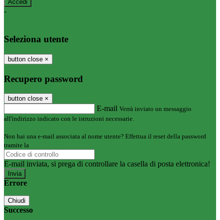
-
Entra con SPID
Entra con CIE
Seleziona utente
button close
×
Recupero password
button close
×
E-mail
Verrà inviato un messaggio
all'indirizzo indicato con le istruzioni necessarie.
Non hai una e-mail associata al nome utente? Effettua il reset della password
tramite la
Login Spaggiari
E-mail inviata, si prega di controllare la casella di posta elettronica!
Errore
Chiudi
Successo