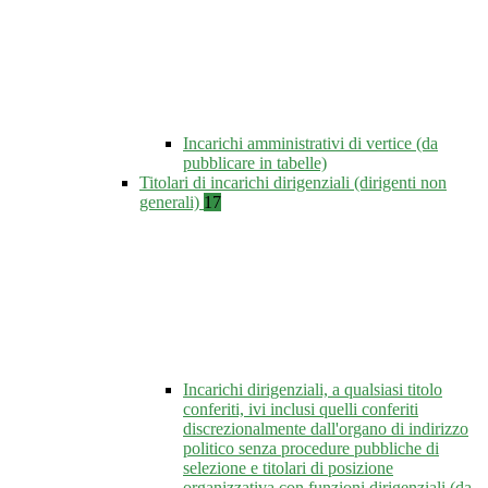
Incarichi amministrativi di vertice (da
pubblicare in tabelle)
Titolari di incarichi dirigenziali (dirigenti non
generali)
17
Incarichi dirigenziali, a qualsiasi titolo
conferiti, ivi inclusi quelli conferiti
discrezionalmente dall'organo di indirizzo
politico senza procedure pubbliche di
selezione e titolari di posizione
organizzativa con funzioni dirigenziali (da