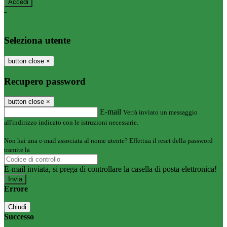
-
Entra con SPID
Entra con CIE
Seleziona utente
button close
×
Recupero password
button close
×
E-mail
Verrà inviato un messaggio
all'indirizzo indicato con le istruzioni necessarie.
Non hai una e-mail associata al nome utente? Effettua il reset della password
tramite la
Login Spaggiari
E-mail inviata, si prega di controllare la casella di posta elettronica!
Errore
Chiudi
Successo